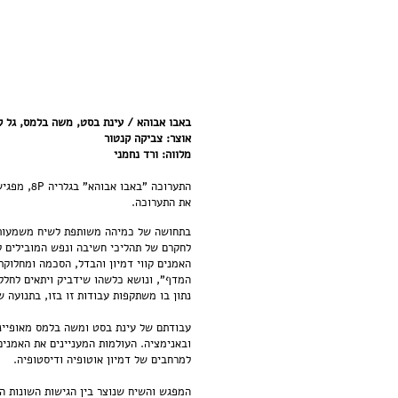
באבו אבוהא / עינת בסט, משה בלמס, גל ק
אוצר: צביקה קנטור
מלווה: ורד נחמני
את התערוכה.
בתחושה של כמיהה משותפת לשיח משמעותי,
לחקרם של תהליכי חשיבה ונפש המובילים לע
האמנים קווי דמיון והבדל, הסכמה ומחלוק
המדף", ונושא כלשהו שידביק ויתאים לחלל
נתון בו משתקפות עבודות זו בזו, בתנועה 
עבודתם של עינת בסט ומשה בלמס מאופיינת 
ובאנימציה. העולמות המעניינים את האמנים 
למרחבים של דמיון אוטופיה ודיסטופיה.
המפגש והשיח שנוצר בין הגישות השונות ה