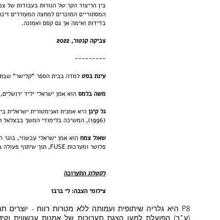
בין הריצוד הקר של הנורות בעבודות של צמ
המסתוריים המוכרים למחצה המעוררים זיכר
בדידות ואימה אך גם קסם ואמונה.
צביקה קנטור, 2022
---------
עינת בסט
למדה בבית הספר "קלישר" שבתל-אביב בין השנים 1995-99. הציגה בתערוכות ביניהן גם במוזיא
משה בלמס
הוא אמן ישראלי יליד ירושלים, שנולד בשנת 1969. הוא בוגר האקדמיה לאמנות ועיצוב "בצלאל" בי
גל קינן
(1996), המשיכה בלימודי המשך בבצלאל תל אביב (2003), למדה ב-Rijksakademie באמסטרדם (2007), וב-Animation Mentor בקליפורניה (2015).
שאול צמח
הוא אמן ישראלי עכשווי, בוגר ה
פלוטר ומערכות FUSE, תוך שיתוף פעולה בינלאומי, כמו בפרויקט "הדור הבא" עם אמנים רומנים.
לקטלוג התערוכה
צילומי הצבה: לי ברבו
P8 היא גלריה שיתופית ועמותה ללא מטרות רווח - יוצרים ת
(ע"ר) הפועלת למען הצגת תערוכות של אמנות עכשווית וקיד