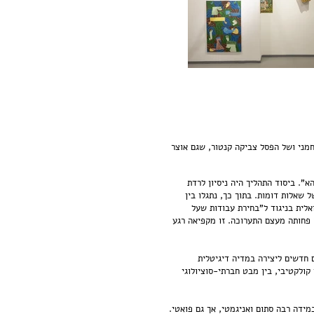
ם משנות ה,90- ונוצרה ביוזמתם של הציירת ורד נחמני ושל הפסל צביקה קנטור, שגם אוצר
. ביסוד התהליך היה ניסיון לרדת
שאלות דומות. בתוך כך, נתגלו בין
לית בניגוד ל"בחירת עבודות שעל
 פחותה מעצם התערוכה. זו מקפיאה רגע
 חדשים ליצירה במדיה דיגיטלית
 קולקטיבי, בין מבט חברתי-סוציולוגי
ידה רבה סתום ואניגמטי, אך גם פואטי.