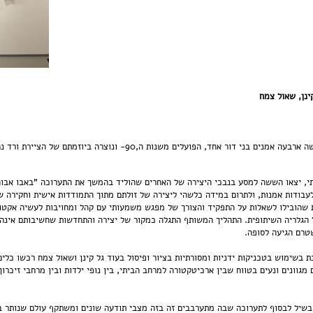
ינן, שאול צמח
התערוכה "באבו אבוהא" בגלריה 8P, מפגישה ארבעה אמנים בני דור אחד, הפועלי
 יצאו הששה למסע בנבכי היצירה של האחרים שהוליד בהמשך את התערוכה "באבו אבוהא"
בודות אמנות, ולתרום במידה כלשהי ליצירה של זולתם מתוך התמודדות אישית וחקירה של 
ת שהובילו לשאלות על התפקיד והצורך של מפגש משמעותי עם קהל ומחויבות לעשיה אקטוא
 הגלריה השיתופית. התהליך המשותף התגלה כמקור של יצירה והתחדשות שחשיבותם אינה
שטרם הגיעה לסופה.
בשימוש בטכניקות ידניות ומסורתיות בציור ופיסול בעוד גל קינן ושאול צמח רכשו כלים
מגוונים ונעים בטווח שבין ארכיטקטורה למרחב הביתי, בין נופי ילדות ובין מרחבי זיכרון
בשיל לבסוף לתערוכה שבה מתערבבים זה בזה מצבי תודעה שונים ומשתקף עולם שנותר במ