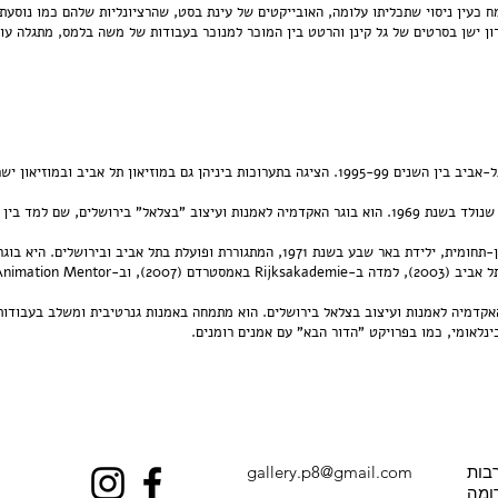
ח כעין ניסוי שתכליתו עלומה, האובייקטים של עינת בסט, שהרציונליות שלהם כמו נוסעת
ון ישן בסרטים של גל קינן והרטט בין המוכר למנוכר בעבודות של משה בלמס, מתגלה עו
ון תל אביב ובמוזיאון ישראל. חיה ועובדת בתל אביב.
רושלים, שם למד בין השנים 1993 ל-1998.
היא אמנית ואנימטורית ישראלית בין-תחומית, ילידת באר שבע בשנת 1971, המתגוררת ופועלת
אקדמיה לאמנות ועיצוב בצלאל בירושלים. הוא מתמחה באמנות גנרטיבית ומשלב בעבודותי
רבות
gallery.p8@gmail.com
ומה