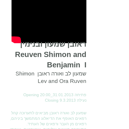
ראובן שמעון ובנימין
Reuven Shimon and
Benjamin I
שמעון לב ואורה ראובן Shimon
Lev and Ora Ruven
פתיחה 31.01.2013_Opening 20:00
נעילה
9.3.2013 Closing
שמעון לב ואורה ראובן מביאים לתערוכה קהל
רפאים האופף את הדיאלוג המתמשך ביניהם,
רפאים מן העבר ורפאים של העתיד.