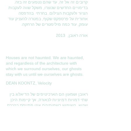
קרובים זה אל זה, עד שהם נטמעים זה בזה.
בדימויים החדשים שנוצרו, משקל שווה לעקבות
הציור ולעקבות הצילום. בחרתי בהדפסה
אחורית על פרספקס שקוף, במטרה להעניק עוד
עומק, עוד כמה מילימטרים של הרחקה.
אורה ראובן, 2013
Houses are not haunted. We are haunted,
and regardless of the architecture with
which we surround ourselves, our ghosts
stay with us until we ourselves are ghosts.
DEAN KOONTZ, Velocity
ראובן ושמעון הם הארכיטיפים של הדיאלוג בין
שתי דמויות דמיוניות לכאורה, אך קיימות היכן
שהוא. השימוש בשמותיהם אינו מתייחס בהכרח
לדמויות ספציפיות, אך אלו דמויות אישיות
באותה מידה.
אורה ראובן - רומזת בעבודותיה אל העתיד -