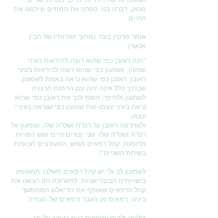
מכאן, דברנו בנו. ספרנו את המתים וצילמנו את
החיים.
אומר
מרטין בובר
(מתוך
יסודותיו של הבין
אנושי
):
"
הנה ראובן כפי שהוא רוצה להיראות בעיני
שמעון, ושמעון כפי שהוא רוצה להיראות בעיני
ראובן; ראובן כפי שהוא נראה באמת לשמעון,
שבדרך כלל אינה זהה עם הדמות הרצויה
לשמעון ולהיפך; הוסף לכך את ראובן כפי שהוא
נראה בעיני עצמו ואת שמעון כפי שנראה בעיניי
עצמו,
ולאחרונה ראובן על רמ"ח ושס"ה שלו, ושמעון על
רמ"ח ושס"ה שלו. שני יצורים חיים ושש דמויות
מדומות, קהל רפאים ממש, המעורבים תכופות
בשיחת השניים
"!
לשמעון לב ולי יש קהל רפאים משלנו, המוטמע
בישויותינו הבובריאניות. לתערוכה הזו הבאנו את
קהל הרפאים שאופף את הדיאלוג המתמשך
בינינו, רפאים מן העבר ורפאים של העתיד.
צילומי ילדים שנעשים כיום בעיקר על ידי