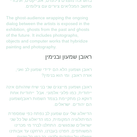
בתערוכה מוצגים צילומים, אובייקטים, ועיבודי
מחשב המכליאים ציורים עם צילומים.
The ghost-audience wrapping the ongoing
dialog between the artists is exposed in the
exhibition, ghosts from the past and ghosts
of the future. It includes photographs,
objects and computer works that hybridize
painting and photography.
ראובן שמעון ובנימין
ראובן ושמעון הלא הם ידידי שמעון לב ואני,
אורה ראובן. ומי הוא בנימין?
ראובן ושמעון מייצגים שני בני שיח שזהותם אינה
ייחודית, כמו פלוני אלמוני. אבל ייחודיות אחת
דווקא כן מתקיימת בצמד השמות ראובן/שמעון.
הם יהודים. ישראלים.
הדיאלוג שלי עם שמעון לב נפתח כפי שמספרת
המיתולוגיה המקומית, כמו הדיאלוג של כל שני
ישראלים שנפגשים. התחלנו לברר מי מכרינו
המשותפים, חפרנו בעברנו, הרחקנו עד אבותינו
ושאלנו על עתידות ילדינו. כך כמו כל שניים