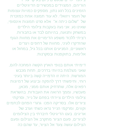
הוריהם, המצוידים במכשירים הדיגיטליים
הזמינים בכל רגע נתון, מספקים כמויות עצומות
של חומר ויזואלי. לא עוד תמונה אחת כמזכרת
של "שלום כיתה א" אלא סרט תמונות אינסופי,
שאינו נע. אני נעה בעקבות צילומי הילדים
במשחק ותנועה, בהיותם לבד או בחבורות.
רציתי ללכוד משפע הדימויים את מחוות הגוף
שהזדקרו לעיני, מחוות של דחפים ויצרים
ראשוניים, המניעים אותנו בכל גיל, במחול או
אלימות, בתוקפנות ובסקרנות.
דימיתי אותם בנופי הארץ הקשה המחכה להם,
שאני מצלמת בהיותי בדרכים, תחת מכבש
המורשת. היתה זו הדמייה קשה ביותר בעיני
רוחי, וחיפשתי דרך להפקה וביצוע של דמיונות
רפאים אלה, שתרחיק אותם ממני, מכאן,
מעכשיו, וממך הרואה את העבודות. בהשראת
צילומי הילדים ציירתי בפחם על נייר, וסרקתי
ציורים אלו. בסריקה הפכו גרגרי הפחם לכתמים
וקווים, ומרקמי הנייר נראו כשתי וערב של
אריגים. בעט הדיגיטלי חיברתי בין הצילומים
לציורים, פעם הציור מתקרב אל הצילום ופעם
הצילום עושה צעד אל הציור, עד שהם כה