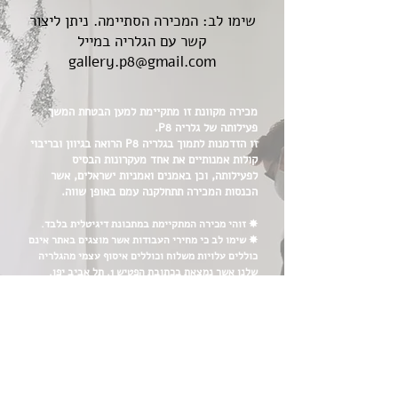
שימו לב: המכירה הסתיימה. ניתן ליצור
קשר עם הגלריה במייל
gallery.p8@gmail.com
מכירה מקוונת זו מתקיימת למען הבטחת המשך
פעילותה של גלריה P8.
זו הזדמנות לתמוך בגלריה P8 הרואה בגיוון ובריבוי
קולות אמנותיים את אחד מעקרונות הבסיס
לפעילותה, וכן באמנים ואמניות ישראלים, אשר
הכנסות המכירה תתחלקנה עמם באופן שווה.
✸ זוהי מכירה המתקיימת במתכונת דיגיטלית בלבד.
✸ שימו לב כי מחירי העבודות אשר מוצגים באתר אינם
כוללים עלויות משלוח וכוללים איסוף עצמי מהגלריה
שלנו אשר נמצאת בכתובת הפטיש 1, תל אביב יפו.
✸ במקרה ותרצו לקבל הצעת מחיר עבור משלוח, צרו
עמנו קשר ונשמח לעמוד לשירותכן/ם.
✸ לאחר השלמת הרכישה, צוות הגלריה יהיה עמך
בקשר עד 4 ימי עסקים ממועד הרכישה לעדכון אודות
אופן איסוף העבודות מהגלריה.
✸ אנו מקבלים תשלום בהעברה בנקאית או בפייפאל.
ניתן ליצור עמנו בכל עת ולקבל סיוע באופן העברת