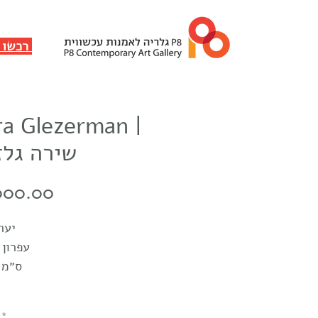
✸ רכשו ותמכו
ra Glezerman |
שירה גלז
Price
000.00
יער
עפרון 
30x40 ס״מ
*