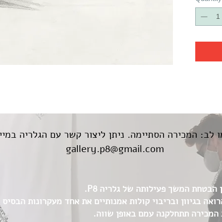
 לב: המכירה הסתיימה. ניתן ליצור קשר עם הגלריה במיי
gallery.p8@gmail.com
הבטחת המשך פעילותה של גלריה P8.
הזדמנות לתמוך בגלריה P8 הרואה בגיוון ובריבוי קולות אמנותיים את אחד מעקרונות 
 המכירה תתחלקנה עמם באופן שווה.