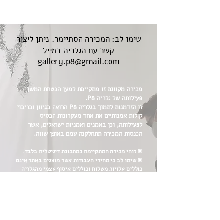
שימו לב: המכירה הסתיימה. ניתן ליצור
קשר עם הגלריה במייל
gallery.p8@gmail.com
מכירה מקוונת זו מתקיימת למען הבטחת המשך
פעילותה של גלריה P8.
זו הזדמנות לתמוך בגלריה P8 הרואה בגיוון ובריבוי
קולות אמנותיים את אחד מעקרונות הבסיס
לפעילותה, וכן באמנים ואמניות ישראלים, אשר
הכנסות המכירה תתחלקנה עמם באופן שווה.
✸ זוהי מכירה המתקיימת במתכונת דיגיטלית בלבד.
✸ שימו לב כי מחירי העבודות אשר מוצגים באתר אינם
כוללים עלויות משלוח וכוללים איסוף עצמי מהגלריה
שלנו אשר נמצאת בכתובת הפטיש 1, תל אביב יפו.
✸ במקרה ותרצו לקבל הצעת מחיר עבור משלוח, צרו
עמנו קשר ונשמח לעמוד לשירותכן/ם.
✸ לאחר השלמת הרכישה, צוות הגלריה יהיה עמך
בקשר עד 4 ימי עסקים ממועד הרכישה לעדכון אודות