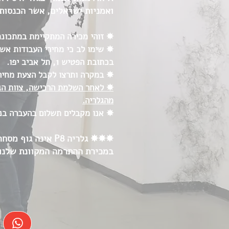
ואמניות ישראלים, אשר הכנסות
✸ זוהי מכירה המתקיימת במתכונת
✸ שימו לב כי מחירי העבודות אשר
בכתובת הפטיש 1, תל אביב יפו.
✸ במקרה ותרצו לקבל הצעת מחיר 
מהגלריה.
✸ אנו מקבלים תשלום בהעברה בנקא
✸✸✸ גלריה P8 אי
במכירת ההתרמה המקוונת שלנו,