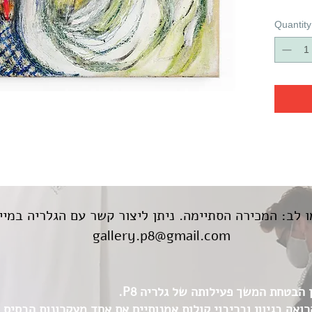
Quantity
 לב: המכירה הסתיימה. ניתן ליצור קשר עם הגלריה במיי
gallery.p8@gmail.com
הבטחת המשך פעילותה של גלריה P8.
הזדמנות לתמוך בגלריה P8 הרואה בגיוון ובריבוי קולות אמנותיים את אחד מעקרונות 