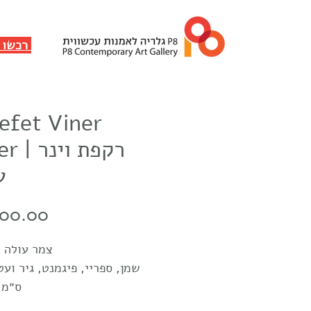
✸ רכשו ותמכו
efet Viner
Omer | ר
ע
Price
500.00
צמר עולה בלהבות
שמן, ספריי, פיגמנט, גיר ועט
30x40 ס״מ