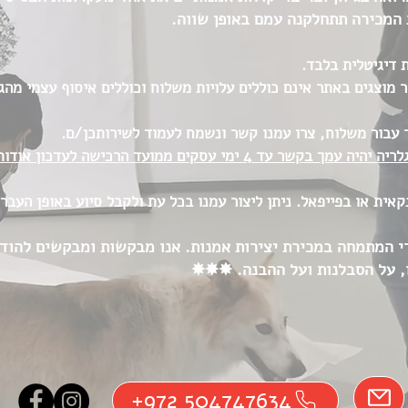
 המכירה תתחלקנה עמם באופן שווה.
 דיגיטלית בלבד.
 מוצגים באתר אינם כוללים עלויות משלוח וכוללים איסוף עצמי מה
עבור משלוח, צרו עמנו קשר ונשמח לעמוד לשירותכן/ם.
✸ לאחר השלמת הרכישה, צוות הגלריה יהיה עמך בקשר עד 4 ימי עסקים ממועד ה
ית או בפייפאל. ניתן ליצור עמנו בכל עת ולקבל סיוע באופן העבר
נה גוף מסחרי המתמחה במכירת יצירות אמנות. אנו מבקשות ומבקשים ל
 על הסבלנות ועל ההבנה. ✸✸✸​
+972 504747634