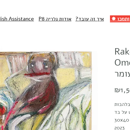
איך זה עובד?
אודות גלריה P8
lish Assistance
Rak
קפת וינר
ומר
₪1,
 על בד
2023