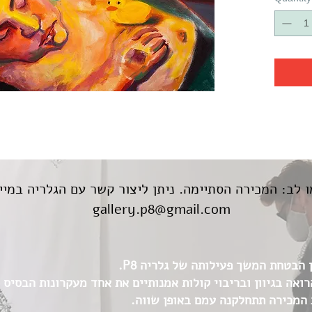
 לב: המכירה הסתיימה. ניתן ליצור קשר עם הגלריה במיי
gallery.p8@gmail.com
הבטחת המשך פעילותה של גלריה P8.
הזדמנות לתמוך בגלריה P8 הרואה בגיוון ובריבוי קולות אמנותיים את אחד מעקרונות 
 המכירה תתחלקנה עמם באופן שווה.