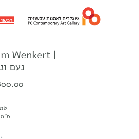
✸ רכשו ותמכו
m Wenkert |
נעם ונ
Price
800.00
שמן
60X70 ס"מ
*