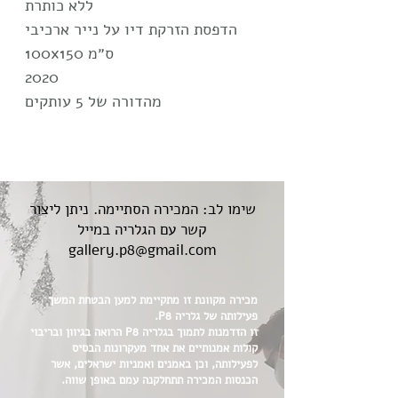
ללא כותרת
הדפסת הזרקת דיו על נייר ארכיבי
100x150 ס״מ
2020
מהדורה של 5 עותקים
שימו לב: המכירה הסתיימה. ניתן ליצור
קשר עם הגלריה במייל
gallery.p8@gmail.com
מכירה מקוונת זו מתקיימת למען הבטחת המשך
פעילותה של גלריה P8.
זו הזדמנות לתמוך בגלריה P8 הרואה בגיוון ובריבוי
קולות אמנותיים את אחד מעקרונות הבסיס
לפעילותה, וכן באמנים ואמניות ישראלים, אשר
הכנסות המכירה תתחלקנה עמם באופן שווה.