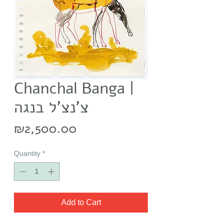
Chanchal Banga |
צ'נצ'ל בנגה
Price
₪2,500.00
Quantity
*
Add to Cart