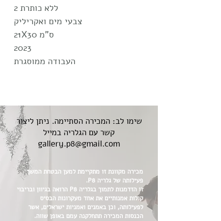
ללא כותרת 2
צבעי מים ואקריליק
21X30 ס"מ
2023
העבודה ממוסגרת
שימו לב: המכירה הסתיימה. ניתן ליצור
קשר עם הגלריה במייל
gallery.p8@gmail.com
מכירה מקוונת זו מתקיימת למען הבטחת המשך
פעילותה של גלריה P8.
זו הזדמנות לתמוך בגלריה P8 הרואה בגיוון ובריבוי
קולות אמנותיים את אחד מעקרונות הבסיס
לפעילותה, וכן באמנים ואמניות ישראלים, אשר
הכנסות המכירה תתחלקנה עמם באופן שווה.