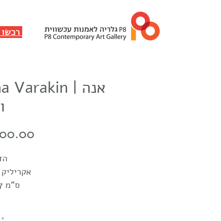
✸ רכשו ותמכו
Anna Varakin |
ו
Price
500.00
הד
אקריליק ע
24x29.7 ס"מ
*