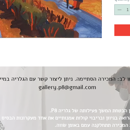
 לב: המכירה הסתיימה. ניתן ליצור קשר עם הגלריה במיי
gallery.p8@gmail.com
הבטחת המשך פעילותה של גלריה P8.
הזדמנות לתמוך בגלריה P8 הרואה בגיוון ובריבוי קולות אמנותיים את אחד מעקרונות 
 המכירה תתחלקנה עמם באופן שווה.