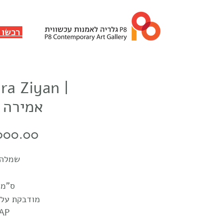
✸ רכשו ותמכו
ra Ziyan |
אמירה ז
Price
000.00
שמלה 
60x90 ס"מ
מודבקת על 
2AP