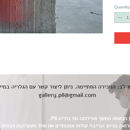
Quantity
 לב: המכירה הסתיימה. ניתן ליצור קשר עם הגלריה במיי
gallery.p8@gmail.com
הבטחת המשך פעילותה של גלריה P8.
הזדמנות לתמוך בגלריה P8 הרואה בגיוון ובריבוי קולות אמנותיים את אחד מעקרונות 