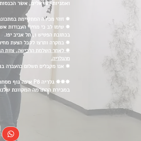
ואמניות ישראלים, אשר הכנסות
✸ זוהי מכירה המתקיימת במתכונת
✸ שימו לב כי מחירי העבודות אשר
בכתובת הפטיש 1, תל אביב יפו.
✸ במקרה ותרצו לקבל הצעת מחיר 
מהגלריה.
✸ אנו מקבלים תשלום בהעברה בנקא
✸✸✸ גלריה P8 אי
במכירת ההתרמה המקוונת שלנו,