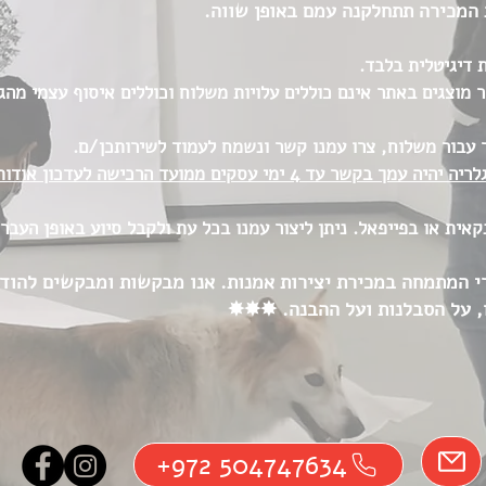
 המכירה תתחלקנה עמם באופן שווה.
 דיגיטלית בלבד.
 מוצגים באתר אינם כוללים עלויות משלוח וכוללים איסוף עצמי מה
עבור משלוח, צרו עמנו קשר ונשמח לעמוד לשירותכן/ם.
✸ לאחר השלמת הרכישה, צוות הגלריה יהיה עמך בקשר עד 4 ימי עסקים ממועד ה
ית או בפייפאל. ניתן ליצור עמנו בכל עת ולקבל סיוע באופן העבר
נה גוף מסחרי המתמחה במכירת יצירות אמנות. אנו מבקשות ומבקשים ל
 על הסבלנות ועל ההבנה. ✸✸✸​
+972 504747634