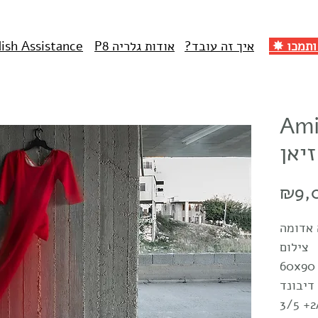
איך זה עובד?
אודות גלריה P8
lish Assistance
Ami
יאן
₪9,
אדומה
צילום
דיבונד
3/5 +