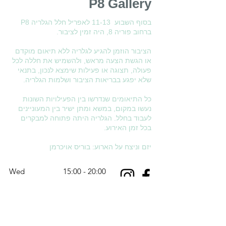
P8 Gallery
בסוף השבוע 11-13 לאפריל חלל הגלריה P8
ברחוב פוריה 8, היה זמין לציבור.
הציבור הוזמן להגיע לגלריה ללא תיאום מוקדם
או הגשת הצעה מראש, ולהשמיש את חללה לכל
פעולה, תצוגה או פעילות שימצא לנכון, בתנאי
שלא יפגע בבריאות הציבור ושלמות הגלריה.
כל התיאומים שנדרשו בין הפעילויות השונות
נעשו במקום, במשא ומתן ישיר בין המעוניינים
לעבוד בחלל.
הגלריה היתה פתוחה למבקרים
בכל זמן האירוע.
יזם וניצח על הארוע: בוריס אויכרמן​
Wed
15:00 - 20:00
Thurs. 15:00 - 20:00
Fri. - Sat.
10:00 - 15:00
Sun. - Tue. Closed
1 HaPatish St.