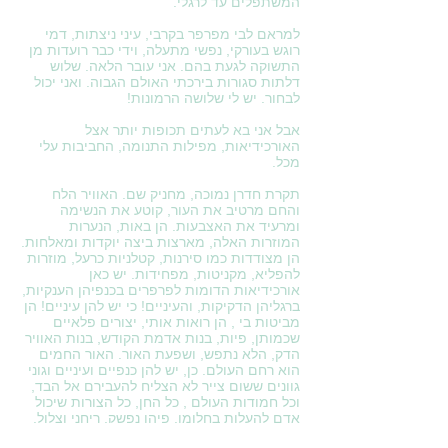
המשתפלים עד לרגלי.
למראם לבי מפרפר בקרבי, עיני ניצתות, דמי
רוגש בעורקי, נפשי מתעלה, וידי כבר רועדות מן
התשוקה לגעת בהם. אני עובר הלאה. שלוש
דלתות סגורות בירכתי האולם הגבוה. ואני יכול
לבחור. יש לי שלושה הרמונות!
אבל אני בא לעתים תכופות יותר אצל
האורכידיאות, מפילות התנומה, החביבות עלי
מכל.
תקרת חדרן נמוכה, מחניק שם. האוויר הלח
והחם מרטיב את העור, קוטע את הנשימה
ומרעיד את האצבעות. הן באות, הנערות
המוזרות האלה, מארצות ביצה יוקדות ומאלחות.
הן מצודדות כמו סירנות, קטלניות כרעל, מוזרות
להפליא, מקניטות, מפחידות. יש כאן
אורכידיאות הדומות לפרפרים בכנפיהן הענקיות,
ברגליהן הדקיקות, והעיניים! כי יש להן עיניים! הן
מביטות בי , הן רואות אותי, יצורים פלאיים
שכמותן, פיות, בנות אדמת הקודש, בנות האוויר
הדק, הלא נתפש, ושפעת האור. האור החמים
הוא רחם העולם. כן, יש להן כנפיים ועיניים וגוני
גוונים ששום צייר לא הצליח להעבירם אל הבד,
וכל חמודות העולם , כל החן, כל הצורות שיכול
אדם להעלות בחלומו. פיהן נפשק, ריחני וצלול,
נפתח אל האהבה ומפתה יותר מפיות כל הנשים