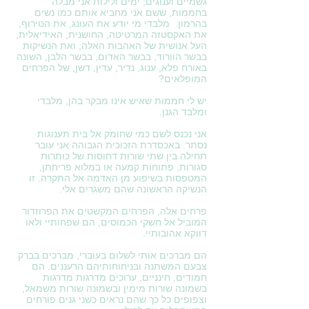
גשמיים וענוגים; ימים ולילות אני מבלה
בחממות, ששם אני מחביא אותם כמו נשים
בהרמון. מלבדי מי יודע את העונג, את הטירוף,
את האקסטזה המרטיטה, החושנית, האידיאלית,
העל אנושית של האהבות האלה; ואת הנשיקות
בבשר הוורוד, בבשר האדום, בבשר הלבן, השונה
באורח פלא, ענוג, נדיר, עדין, דשן, של הפרחים
המופלאים?
יש לי חממות שאיש אינו מבקר בהן, מלבדי
ומלבד הגנן.
אני נכנס לשם כמי שחומק אל בית תענוגות
נסתר. באכסדרת הזכוכית הגבוהה אני עובר
תחילה בין שתי שורות דחוסות של כותרות
סגורות, פתוחות קמעה או במלוא פריחתן,
המטפסות בשיפוע מן האדמה אל התקרה. זו
הנשיקה הראשונה שהם משגרים אלי.
פרחים אלה, הפרחים המקשטים את הפרוזדור
המוביל אל חשקי הכמוסים, הם שפחותיי ולאו
דווקא אהובותיי.
הם מברכים אותי לשלום בעוברי, מברכים בברק
צבעם המשתנה ובניחוחותיהם הרעננים. הם
חמודים, חינניים, ערוכים מדרגות מדרגות
בשמונה שורות מימין ובשמונה שורות משמאל,
וצפופים כל כך שהם נראים כשני גנים פורחים