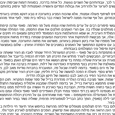
לכך, עבודותיהם של השניים נוגעות, כל אחת בדרכה, בסוגיות דומות שביסודן עיבו
ים לערער על ולהרחיב את גבולות המדיום והעשייה האמנותית לצד עיסוק בזהותם 
לשיתוף פעולה אמנותי, אלא שהכוח המניע בתערוכה זו נובע דווקא מפרט ביוגרפי
מרוקו, ועל אף שהיגרו ממנה לישראל כשהיו כבר בגילאי בית ספר, לאף אחד מההורי
נושי סיפורים רבים על ערים מיתיות שהיו ונמחו מעל פני האדמה. סאפי עודנה קיימ
ם מוחלטים שנולדו בה. אם הורי האמנים חולקים את אותו התסמין, מהי המחלה שמ
מולדת הערבית, או שמא ההתעלמות והבוז הממוסד לתרבותם ומוצאם היו חזקים ע
לה, אך מבקשת להתחקות אחר הזיכרונות המעטים שנותרו בסדרת מחוות אינטימיות
שאל מספרו של ארז ביטון העוסק בעיוורונו, משרטט את מתווה התערוכה, אשר נסובה
ב עם עיסוקם המתמשך של האמנים במוטיבים של הסתרה ועיוורון – שלום באמצעות כ
ת ופיסול עיני המצולמים בעבודותיו.
 מתמקדות בים של סאפי – הזיכרון המעורפל היחיד שנותר לאביו מן העיר שאותה ע
פרוביזוריים, המבקשים לעורר מחדש את הזיכרון תוך תפירתו הכפויה בדיעבד אל הממ
סגרת עץ ארעית שעליה נמתח בד שיפון הנושא את דימוי הים שצילם האמן בסאפי. אונ
המאולצת של הזיכרון בנוף מתפקדת כאנדרטה של דלות, האוצרת בקרבה את עמל הג
 של מי הים בסאפי. בדומה לתורה שבעל פה, המועברת בחברות נוודיות מאב לבן, ני
 חודש נוסף. פעולה זו הפכה למעשה של ברית חליפין, שבו זיכרון העיר שהודחק מק
את החיבור הפיזי בין האב לבנו כמעשה של תיקון וקבלה הדדית.
 שמות, אשר מציבה במרכז הגלריה מהדורת ברייל של ספר שמות המקראי. תוכן הספ
מי שאינו מתמצא בקריאת ברייל, אך בדומה לפעולה שמבצע אלמליח באמצעות התצל
בגוף כחוויה חושית ופיזית, הנצרבת בגוף כארכיון חי ועשויה גם להידלות ממנו בהת
 מטמינה לייבוש בין דפי הספר צמחי תבלין האופייניים לאזור סאפי וכאלה עמם נה
 אל האמיגדלה וההיפוקמפוס – אזורי מוח שאחראים גם על הזיכרון ויכולת ההתמצאות
 לילה (סאפי), הופך כתב הברייל לטופוגרפיה פנימית, שאליה נשזר בציור תוואי העי
עיר.
שלום בכדי חרס תצלומים מטופלים שדלתה מהרשת בחיפוש אחר תיעוד חיי הילדות ב
 העין הרואה את מילות הטקסט ואת קדושתן, הופכים התצלומים לארכיון חבוי־גלוי,
ר כורכת זה בזה את סיפורם המשפחתי של השניים, עומדת כהצהרה, אך יתרה מכ