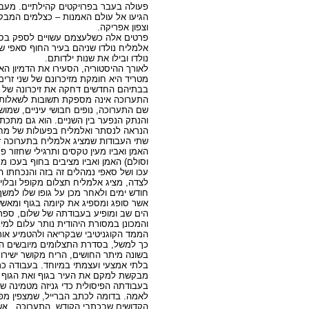
פעולה בעבר בפרויקטים קהילתיים. מעבר 
הגיעו אל עולם האמנות – כצלמים המבקש
וצפון אפריקה.
פרטים אלה כשלעצמם עשויים לספק בסיס 
אלמליח נולדו שניהם בעיר החוף סאפי שב
נולדו ובילו את שנות ילדותם.
לאורך ההיסטוריה, הסעירו את הדמיון הא
מטריד היא חומקת מזיכרונם של שני זרי
בבתיהם החדשים דחקה את זיכרונה של ה
התערוכה אינה מספקת תשובות לשאלות א
שם התערוכה, נופים חבושי עיניים, שמו
והנתק הנפער בין השניים. הוא גם מתכת
הנראה לנסתר ואלמליח בפעולות של מחיק
שתי העבודות שמציג אלמליח בתערוכה זו
האמן ואביו מעין טקסים ותרגילי שחזור 
וסולם) האמן ואביו מציבים בחוף בעכו מ
עכו ושל סאפי נמהלים זה בזה והנכחתו 
לצדה, מציג אלמליח תצלום מקופל ובלוי
חודש ימים ולאחר מכן על גופו שלו למשך
אשר סופג ומספיג את קיומה בגוף ומאשש 
הים שב ומופיע בעבודתה של שלום, ספר
והמכונן במסורת היהודית נותר עלום ל
הממד הקוגניטיבי שבקריאה ולהטמיע אותו 
כך למשל, בסדרת התצלומים מיובשים היא
בשונה מיתר החושים, הריח מקושר ישירות
בלתי אמצעי ועצמתי במיוחד. בעבודה כתבי
מבקשת למקם את העיר בגוף ואת הגוף ב
בעבודתה הפיסולית כדי גניזה מטמינה 
לאמה. בדומה לכתב הברייל, שמצפין מפני
הקדושים שבכתבי הקודש. התערוכה, אש