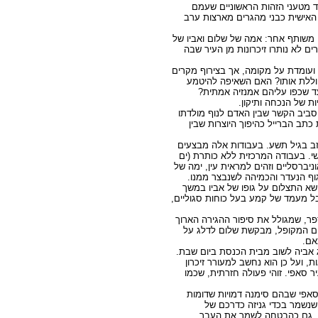
ד מטעני הזהות הראשוניים שעמם
האישית כבני מהגרים מארצות ערב
 משותף אחר: אמה של שלום ואביו של
ם לא נותרו זיכרונות מן העיר שבה
ת ועומדת על מקומה, אך בצירוף מקרים
חוללת אותו? האם השאיפה להיטמע
ד שכפו עליהם אמנזיה אמתית?
 של הנכחה ותיקון.
 סביב הקשר שבין האדם לנוף מולדתו
תב הברייל כהיפוך היוצרות שבין
זב בגיל תשע. בעבודות אלה מבצעים
שי. בעבודה המרכזית ללא כותרת (ים
יברסליים וזהים למראית עין, ימה של
וף הנעדר והכמיהה לשנבצר ממנו.
שא התצלום על גופו של אביו במשך
בל מעמד של קמע בעל כוחות סגוליים,
ר, שמגולל את סיפור ההגירה הארוך
ום המקופל, מבקשת שלום לדלג על
אם.
ג אביה לשוב מבית הכנסת ביום שבת.
, ועל כן הוא נחשב למעורר זיכרון
ר סאפי. זוהי פעולה חזרתית, שכמו
סאפי שבהם סימנה דמויות שדומות
 שנשמר בכדי גניזה כדרכם של
ך, גם כהבטחה לשמר את העבר